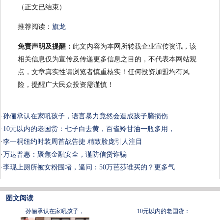
（正文已结束）
推荐阅读：
旗龙
免责声明及提醒：
此文内容为本网所转载企业宣传资讯，该
相关信息仅为宣传及传递更多信息之目的，不代表本网站观
点，文章真实性请浏览者慎重核实！任何投资加盟均有风
险，提醒广大民众投资需谨慎！
·
孙俪承认在家吼孩子，语言暴力竟然会造成孩子脑损伤
·
10元以内的老国货：七子白去黄，百雀羚甘油一瓶多用，
·
李一桐纽约时装周首战告捷 精致脸庞引人注目
·
万达普惠：聚焦金融安全，谨防信贷诈骗
·
李现上厕所被女粉围堵，逼问：50万芭莎谁买的？更多气
图文阅读
孙俪承认在家吼孩子，
10元以内的老国货：