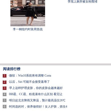
李现上厕所被女粉围堵
李一桐纽约时装周首战
阅读排行榜
1
·
微软：Win10系统将有调整 Corta
2
·
以后，Siri 可能不会接受羞辱了
3
·
早上这样护理皮肤，你的皮肤会越来越好
4
·
BB霜、CC霜、粉底液有什么区别 看完让
5
·
明日起北京降雨又降温，预计最高温仅26℃
6
·
时间选的对，保养做得好！女人护肤，抓住4