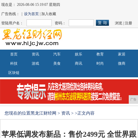
现在是：
2026-08-06 15:19:07 星期四
广告热线： |
设为首页
| 加入收藏
登陆用户名：
密码：
浏览
|
注册
首页
资讯
汽车
娱乐
教育
家居
科技
游戏
美食
商讯
时尚
微商
区块链
广告
您现在的位置
黑龙江财经网
>
资讯
> >正文内容
苹果低调发布新品：售价2499元 全世界跟