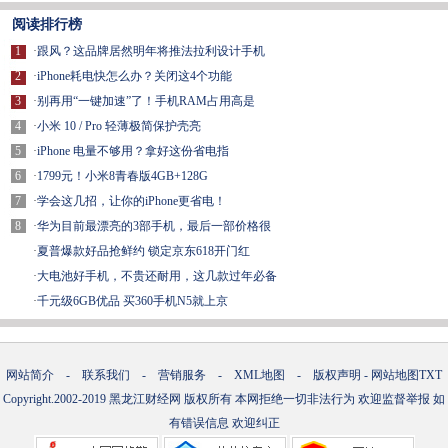
阅读排行榜
1
·
跟风？这品牌居然明年将推法拉利设计手机
2
·
iPhone耗电快怎么办？关闭这4个功能
3
·
别再用“一键加速”了！手机RAM占用高是
4
·
小米 10 / Pro 轻薄极简保护壳亮
5
·
iPhone 电量不够用？拿好这份省电指
6
·
1799元！小米8青春版4GB+128G
7
·
学会这几招，让你的iPhone更省电！
8
·
华为目前最漂亮的3部手机，最后一部价格很
·
夏普爆款好品抢鲜约 锁定京东618开门红
·
大电池好手机，不贵还耐用，这几款过年必备
·
千元级6GB优品 买360手机N5就上京
网站简介
-
联系我们
-
营销服务
-
XML地图
-
版权声明
-
网站地图
TXT
Copyright.2002-2019
黑龙江财经网
版权所有 本网拒绝一切非法行为 欢迎监督举报 如
有错误信息 欢迎纠正