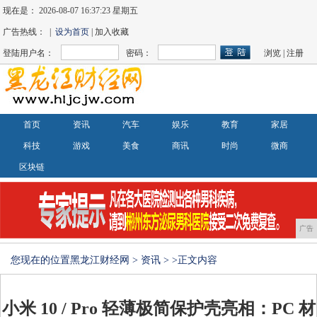
现在是：
2026-08-07 16:37:23 星期五
广告热线： |
设为首页
| 加入收藏
登陆用户名：
密码：
浏览
|
注册
首页
资讯
汽车
娱乐
教育
家居
科技
游戏
美食
商讯
时尚
微商
区块链
广告
您现在的位置
黑龙江财经网
>
资讯
> >正文内容
小米 10 / Pro 轻薄极简保护壳亮相：PC 材