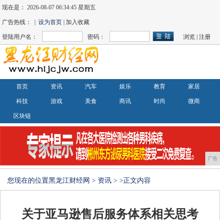
现在是：
2026-08-07 06:34:46 星期五
广告热线： |
设为首页
| 加入收藏
登陆用户名：
密码：
浏览
|
注册
首页
资讯
汽车
娱乐
教育
家居
科技
游戏
美食
商讯
时尚
微商
区块链
广告
您现在的位置
黑龙江财经网
>
资讯
> >正文内容
关于亚马逊售后服务体系相关思考