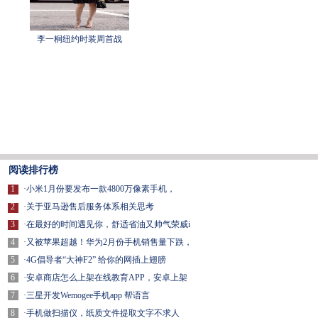
李一桐纽约时装周首战
阅读排行榜
1
·
小米1月份要发布一款4800万像素手机，
2
·
关于亚马逊售后服务体系相关思考
3
·
在最好的时间遇见你，舒适省油又帅气荣威i
4
·
又被苹果超越！华为2月份手机销售量下跌，
5
·
4G倡导者“大神F2” 给你的网插上翅膀
6
·
安卓商店怎么上架在线教育APP，安卓上架
7
·
三星开发Wemogee手机app 帮语言
8
·
手机做扫描仪，纸质文件提取文字不求人