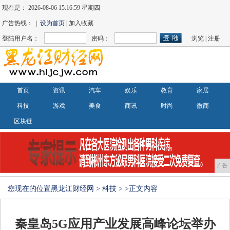
现在是：
2026-08-06 15:17:00 星期四
广告热线： |
设为首页
| 加入收藏
登陆用户名：
密码：
浏览
|
注册
首页
资讯
汽车
娱乐
教育
家居
科技
游戏
美食
商讯
时尚
微商
区块链
广告
您现在的位置
黑龙江财经网
>
科技
> >正文内容
秦皇岛5G应用产业发展高峰论坛举办