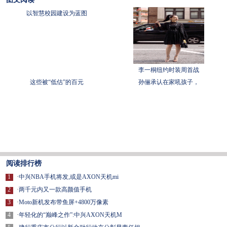
以智慧校园建设为蓝图
李一桐纽约时装周首战
这些被“低估”的百元
孙俪承认在家吼孩子，
阅读排行榜
1
·
中兴NBA手机将发,或是AXON天机mi
2
·
两千元内又一款高颜值手机
3
·
Moto新机发布带鱼屏+4800万像素
4
·
年轻化的“巅峰之作”:中兴AXON天机M