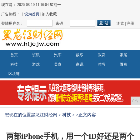
现在是：
2026-08-10 11:16:04 星期一
广告热线： |
设为首页
| 加入收藏
登陆用户名：
密码：
浏览
|
注册
首页
资讯
汽车
娱乐
教育
家居
科技
游戏
美食
商讯
时尚
微商
区块链
广告
您现在的位置
黑龙江财经网
>
科技
> >正文内容
两部iPhone手机，用一个ID好还是两个