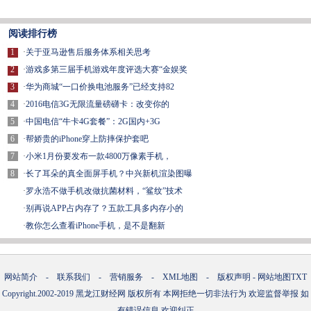
阅读排行榜
1
·
关于亚马逊售后服务体系相关思考
2
·
游戏多第三届手机游戏年度评选大赛“金娱奖
3
·
华为商城“一口价换电池服务”已经支持82
4
·
2016电信3G无限流量磅礴卡：改变你的
5
·
中国电信“牛卡4G套餐”：2G国内+3G
6
·
帮娇贵的iPhone穿上防摔保护套吧
7
·
小米1月份要发布一款4800万像素手机，
8
·
长了耳朵的真全面屏手机？中兴新机渲染图曝
·
罗永浩不做手机改做抗菌材料，“鲨纹”技术
·
别再说APP占内存了？五款工具多内存小的
·
教你怎么查看iPhone手机，是不是翻新
网站简介
-
联系我们
-
营销服务
-
XML地图
-
版权声明
-
网站地图
TXT
Copyright.2002-2019
黑龙江财经网
版权所有 本网拒绝一切非法行为 欢迎监督举报 如
有错误信息 欢迎纠正