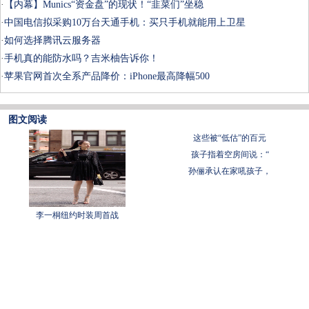
·
【内幕】Munics“资金盘”的现状！“韭菜们”坐稳
·
中国电信拟采购10万台天通手机：买只手机就能用上卫星
·
如何选择腾讯云服务器
·
手机真的能防水吗？吉米柚告诉你！
·
苹果官网首次全系产品降价：iPhone最高降幅500
图文阅读
这些被“低估”的百元
孩子指着空房间说：“
孙俪承认在家吼孩子，
李一桐纽约时装周首战