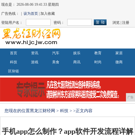
现在是：
2026-08-06 19:41:34 星期四
广告热线： |
设为首页
| 加入收藏
登陆用户名：
密码：
浏览
|
注册
首页
资讯
汽车
娱乐
教育
家居
科技
游戏
美食
商讯
时尚
微商
区块链
广告
您现在的位置
黑龙江财经网
>
科技
> >正文内容
手机app怎么制作？app软件开发流程详解