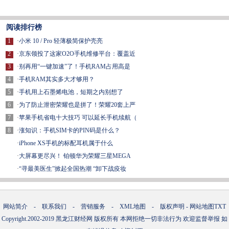
阅读排行榜
1
·
小米 10 / Pro 轻薄极简保护壳亮
2
·
京东领投了这家O2O手机维修平台：覆盖近
3
·
别再用“一键加速”了！手机RAM占用高是
4
·
手机RAM其实多大才够用？
5
·
手机用上石墨烯电池，短期之内别想了
6
·
为了防止泄密荣耀也是拼了！荣耀20套上严
7
·
苹果手机省电十大技巧 可以延长手机续航（
8
·
涨知识：手机SIM卡的PIN码是什么？
·
iPhone XS手机的标配耳机属于什么
·
大屏幕更尽兴！ 铂顿华为荣耀三星MEGA
·
“寻最美医生”掀起全国热潮 “卸下战疫妆
网站简介
-
联系我们
-
营销服务
-
XML地图
-
版权声明
-
网站地图
TXT
Copyright.2002-2019
黑龙江财经网
版权所有 本网拒绝一切非法行为 欢迎监督举报 如