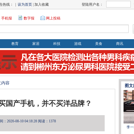
告热线： |
设为首页
| 加入收藏
登陆用户名：
手机报
数字报
网上投稿
教育
家居
科技
游戏
美食
商讯
文内容
图文
买国产手机，并不买洋品牌？
2020-08-10 04:18:28
阅读：1378
李一