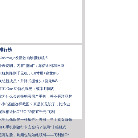
排行榜
Blackmagic发新款袖珍摄影机 6
外表硬朗，内在“坚固”：海信金刚2S三防
旗舰机降到千元机，6.0寸屏+骁龙845
联想新成员：升降式摄像头+骁龙845 一
HTC One E9新机曝光：或本月国内
你为什么会选择购买国产手机，并不买洋品牌
小米8还能这样截图？真是长见识了，比专业
配置相近比OPPO R9便宜千元 飞利
《生活像阳光一样灿烂》将播，当丁克女白领
NFC手机刷银行卡安全吗？使用“非接触式
超薄贴脸，剃须也能如此顺滑——飞利浦On