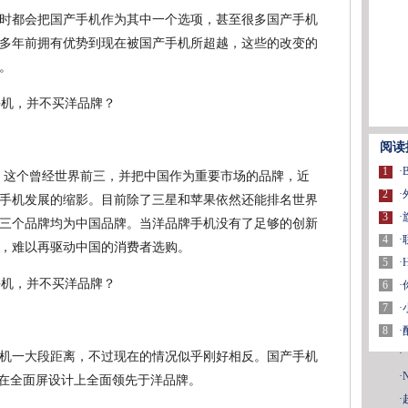
时都会把国产手机作为其中一个选项，甚至很多国产手机
多年前拥有优势到现在被国产手机所超越，这些的改变的
。
阅读
1
·
，这个曾经世界前三，并把中国作为重要市场的品牌，近
2
·
手机发展的缩影。目前除了三星和苹果依然还能排名世界
3
·
三个品牌均为中国品牌。当洋品牌手机没有了足够的创新
4
·
，难以再驱动中国的消费者选购。
5
·
6
·
7
·
8
·
·
机一大段距离，不过现在的情况似乎刚好相反。国产手机
·
也在全面屏设计上全面领先于洋品牌。
·