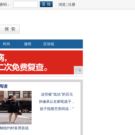
密码：
浏览
|
注册
时尚
微商
区块链
广告
阅读
这些被“低估”的百元
孙俪承认在家吼孩子，
孩子指着空房间说：“
桐纽约时装周首战